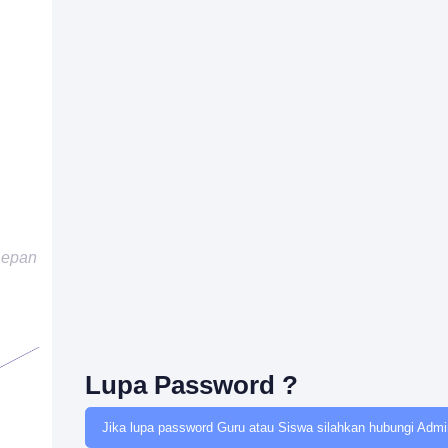
Depan
Lupa Password ?
Jika lupa password Guru atau Siswa silahkan hubungi Admin