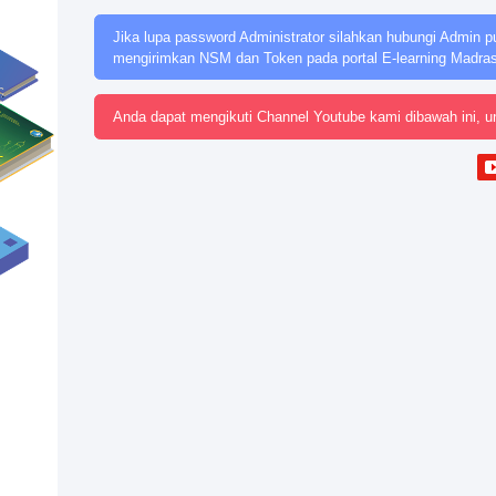
Jika lupa password Administrator silahkan hubungi Admin p
mengirimkan NSM dan Token pada portal E-learning Madra
Anda dapat mengikuti Channel Youtube kami dibawah ini, u