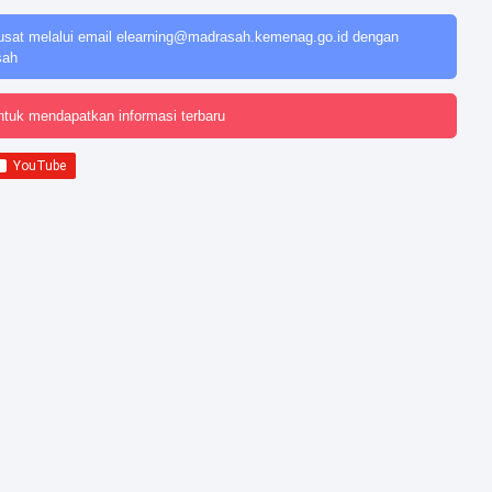
usat melalui email
elearning@madrasah.kemenag.go.id
dengan
sah
ntuk mendapatkan informasi terbaru