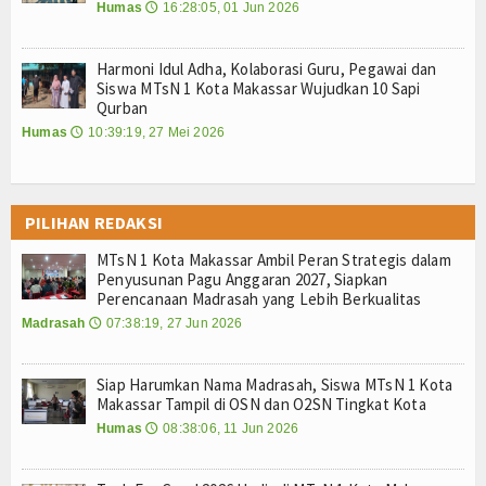
E-Jadwal
Humas
16:28:05, 01 Jun 2026
🕔
Perpustakaan Digital
Harmoni Idul Adha, Kolaborasi Guru, Pegawai dan
Siswa MTsN 1 Kota Makassar Wujudkan 10 Sapi
Survey Kepuasan Layanan Publik
Qurban
Humas
10:39:19, 27 Mei 2026
🕔
E-Komite
Lab-IPA
PILIHAN REDAKSI
Perangkat PBM
MTsN 1 Kota Makassar Ambil Peran Strategis dalam
Penyusunan Pagu Anggaran 2027, Siapkan
Setiap Mata Pelajaran
Perencanaan Madrasah yang Lebih Berkualitas
Madrasah
07:38:19, 27 Jun 2026
🕔
Zona Integritas(ZI)
Kampanye ZI
Siap Harumkan Nama Madrasah, Siswa MTsN 1 Kota
Makassar Tampil di OSN dan O2SN Tingkat Kota
Adiwiyata
Humas
08:38:06, 11 Jun 2026
🕔
Tim Adiwiyata