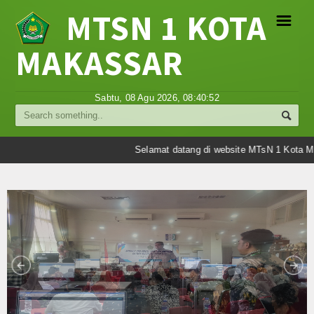
MTSN 1 KOTA
☰
MAKASSAR
Profil
Sabtu, 08 Agu 2026,
08:40:52
Struktur Organisasi
Sejarah Madrasah
Selamat datang di website MTsN 1 Kota Ma
Visi Misi Madrasah
Tujuan Madrasah
Berita
Umum
Madrasah