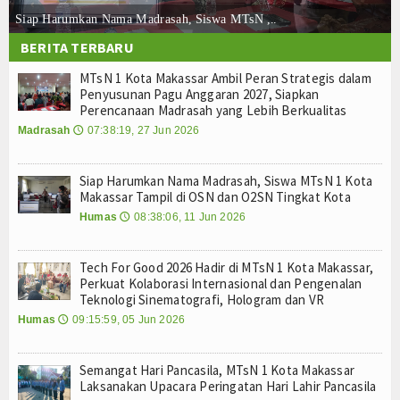
Humas
Siap Harumkan Nama Madrasah, Siswa MTsN ,..
BERITA TERBARU
Kurikulum
MTsN 1 Kota Makassar Ambil Peran Strategis dalam
Penyusunan Pagu Anggaran 2027, Siapkan
OSIM
Perencanaan Madrasah yang Lebih Berkualitas
Madrasah
07:38:19, 27 Jun 2026
🕔
Bimbingan Konseling
Ekstra Kurikuler
Siap Harumkan Nama Madrasah, Siswa MTsN 1 Kota
Makassar Tampil di OSN dan O2SN Tingkat Kota
Multi Media
Humas
08:38:06, 11 Jun 2026
🕔
Video
Tech For Good 2026 Hadir di MTsN 1 Kota Makassar,
Perkuat Kolaborasi Internasional dan Pengenalan
Gallery
Teknologi Sinematografi, Hologram dan VR
Humas
09:15:59, 05 Jun 2026
🕔
Layanan
Layanan BK
Semangat Hari Pancasila, MTsN 1 Kota Makassar
Laksanakan Upacara Peringatan Hari Lahir Pancasila