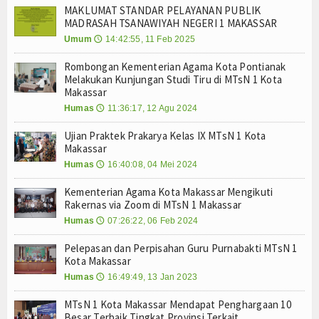
MAKLUMAT STANDAR PELAYANAN PUBLIK
Humas
MADRASAH TSANAWIYAH NEGERI 1 MAKASSAR
Umum
14:42:55, 11 Feb 2025
🕔
Kurikulum
Rombongan Kementerian Agama Kota Pontianak
OSIM
Melakukan Kunjungan Studi Tiru di MTsN 1 Kota
Makassar
Bimbingan Konseling
Humas
11:36:17, 12 Agu 2024
🕔
Ujian Praktek Prakarya Kelas IX MTsN 1 Kota
Ekstra Kurikuler
Makassar
Humas
16:40:08, 04 Mei 2024
🕔
Multi Media
Kementerian Agama Kota Makassar Mengikuti
Video
Rakernas via Zoom di MTsN 1 Makassar
Humas
07:26:22, 06 Feb 2024
🕔
Gallery
Pelepasan dan Perpisahan Guru Purnabakti MTsN 1
Layanan
Kota Makassar
Humas
16:49:49, 13 Jan 2023
🕔
Layanan BK
MTsN 1 Kota Makassar Mendapat Penghargaan 10
Besar Terbaik Tingkat Provinsi Terkait