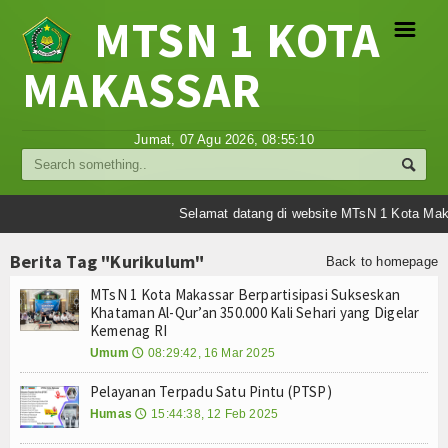
MTSN 1 KOTA
☰
MAKASSAR
Profil
Jumat, 07 Agu 2026,
08:55:10
Struktur Organisasi
Sejarah Madrasah
Selamat datang di website MTsN 1 Kota Maka
Visi Misi Madrasah
Berita Tag "Kurikulum"
Back to homepage
MTsN 1 Kota Makassar Berpartisipasi Sukseskan
Tujuan Madrasah
Khataman Al-Qur’an 350.000 Kali Sehari yang Digelar
Kemenag RI
Berita
Umum
08:29:42, 16 Mar 2025
🕔
Umum
Pelayanan Terpadu Satu Pintu (PTSP)
Humas
15:44:38, 12 Feb 2025
🕔
Madrasah