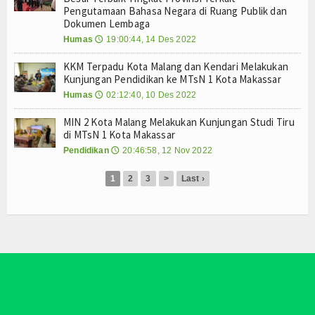
E-Jadwal
Pengutamaan Bahasa Negara di Ruang Publik dan
Dokumen Lembaga
Perpustakaan Digital
Humas
19:00:44, 14 Des 2022
🕔
Survey Kepuasan Layanan Publik
KKM Terpadu Kota Malang dan Kendari Melakukan
Kunjungan Pendidikan ke MTsN 1 Kota Makassar
E-Komite
Humas
02:12:40, 10 Des 2022
🕔
MIN 2 Kota Malang Melakukan Kunjungan Studi Tiru
Lab-IPA
di MTsN 1 Kota Makassar
Pendidikan
20:46:58, 12 Nov 2022
🕔
Perangkat PBM
1
2
3
>
Last ›
Setiap Mata Pelajaran
Zona Integritas(ZI)
Kampanye ZI
Adiwiyata
© 2026 Copyright
Web Madrasah
News. All Rights reserved.
Edit by.
Admin
- Redesign by.
Admin
Tim Adiwiyata