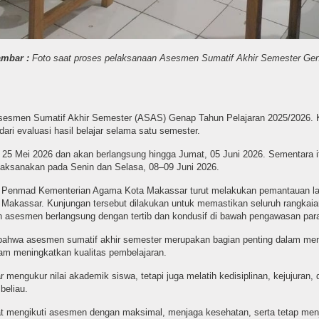
mbar :
Foto saat proses pelaksanaan Asesmen Sumatif Akhir Semester Gen
smen Sumatif Akhir Semester (ASAS) Genap Tahun Pelajaran 2025/2026. Keg
dari evaluasi hasil belajar selama satu semester.
25 Mei 2026 dan akan berlangsung hingga Jumat, 05 Juni 2026. Sementara itu
laksanakan pada Senin dan Selasa, 08–09 Juni 2026.
i Penmad Kementerian Agama Kota Makassar turut melakukan pemantauan la
akassar. Kunjungan tersebut dilakukan untuk memastikan seluruh rangkaian 
an asesmen berlangsung dengan tertib dan kondusif di bawah pengawasan para
hwa asesmen sumatif akhir semester merupakan bagian penting dalam meng
lam meningkatkan kualitas pembelajaran.
engukur nilai akademik siswa, tetapi juga melatih kedisiplinan, kejujuran,
beliau.
at mengikuti asesmen dengan maksimal, menjaga kesehatan, serta tetap menjunj