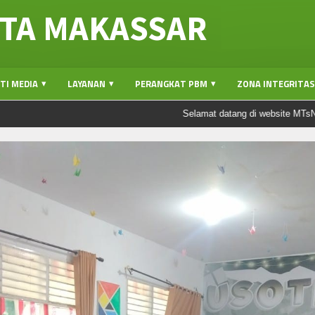
TA MAKASSAR
TI MEDIA
LAYANAN
PERANGKAT PBM
ZONA INTEGRITAS(
Selamat datang di website MTsN 1 Kota Ma