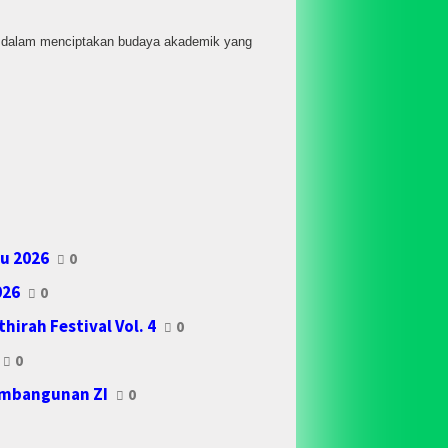
 dalam menciptakan budaya akademik yang
ru 2026
0
026
0
hirah Festival Vol. 4
0
0
embangunan ZI
0