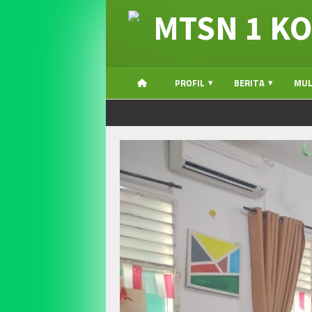
MTSN 1 KO
PROFIL
BERITA
MUL