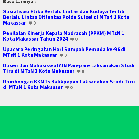
Baca Lainnya :
Sosialisasi Etika Berlalu Lintas dan Budaya Tertib
Berlalu Lintas Ditlantas Polda Sulsel di MTsN 1 Kota
Makassar
0
Penilaian Kinerja Kepala Madrasah (PPKM) MTsN 1
Kota Makassar Tahun 2024
0
Upacara Peringatan Hari Sumpah Pemuda ke-96 di
MTsN 1 Kota Makassar
0
Dosen dan Mahasiswa IAIN Parepare Laksanakan Studi
Tiru di MTsN 1 Kota Makassar
0
Rombongan KKMTs Balikpapan Laksanakan Studi Tiru
di MTsN 1 Kota Makassar
0
© 2026 Copyright
Web Madrasah
News. All Rights reserved.
Edit by.
Admin
- Redesign by.
Admin