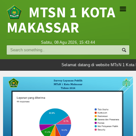
MTSN 1 KOTA
☰
MAKASSAR
Profil
Sabtu, 08 Agu 2026,
15:43:45
Struktur Organisasi
Sejarah Madrasah
Selamat datang di website MTsN 1 Kota M
Visi Misi Madrasah
Tujuan Madrasah
Berita
Umum
Madrasah