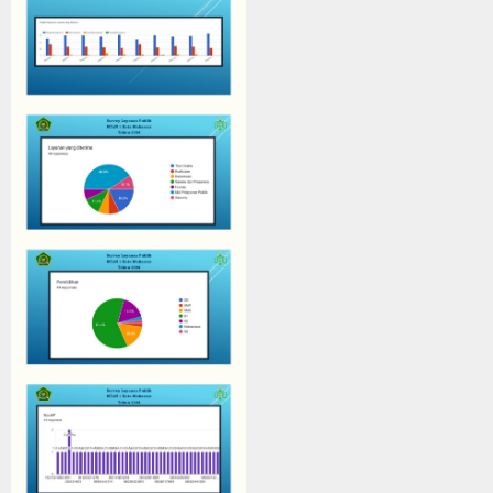
E-Jadwal
Perpustakaan Digital
Survey Kepuasan Layanan Publik
E-Komite
Lab-IPA
Perangkat PBM
Setiap Mata Pelajaran
Zona Integritas(ZI)
Kampanye ZI
Adiwiyata
Tim Adiwiyata