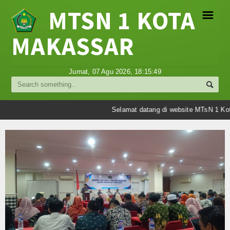
MTSN 1 KOTA
☰
MAKASSAR
Profil
Jumat, 07 Agu 2026,
18:15:49
Struktur Organisasi
Sejarah Madrasah
Selamat datang di website MTsN 1 Kot
Visi Misi Madrasah
Tujuan Madrasah
Berita
Umum
Madrasah