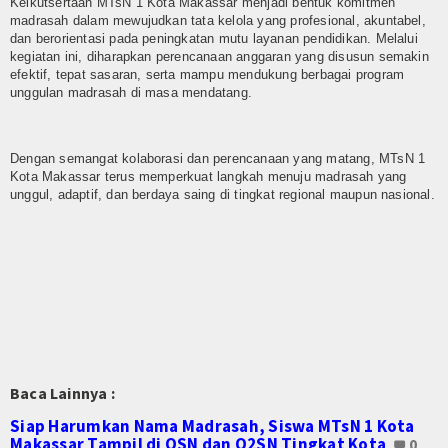
E-Jadwal
Keikutsertaan MTsN 1 Kota Makassar menjadi bentuk komitmen
madrasah dalam mewujudkan tata kelola yang profesional, akuntabel,
dan berorientasi pada peningkatan mutu layanan pendidikan. Melalui
Perpustakaan Digital
kegiatan ini, diharapkan perencanaan anggaran yang disusun semakin
efektif, tepat sasaran, serta mampu mendukung berbagai program
Survey Kepuasan Layanan Publik
unggulan madrasah di masa mendatang.
E-Komite
Dengan semangat kolaborasi dan perencanaan yang matang, MTsN 1
Lab-IPA
Kota Makassar terus memperkuat langkah menuju madrasah yang
unggul, adaptif, dan berdaya saing di tingkat regional maupun nasional.
Perangkat PBM
Setiap Mata Pelajaran
Zona Integritas(ZI)
Kampanye ZI
Adiwiyata
Baca Lainnya :
Siap Harumkan Nama Madrasah, Siswa MTsN 1 Kota
Tim Adiwiyata
Makassar Tampil di OSN dan O2SN Tingkat Kota
0