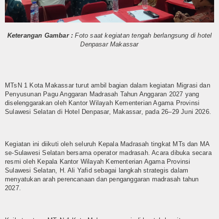
Humas
Kurikulum
Keterangan Gambar :
Foto saat kegiatan tengah berlangsung di hotel
Denpasar Makassar
OSIM
Bimbingan Konseling
MTsN 1 Kota Makassar turut ambil bagian dalam kegiatan Migrasi dan
Ekstra Kurikuler
Penyusunan Pagu Anggaran Madrasah Tahun Anggaran 2027 yang
diselenggarakan oleh Kantor Wilayah Kementerian Agama Provinsi
Sulawesi Selatan di Hotel Denpasar, Makassar, pada 26–29 Juni 2026.
Multi Media
Video
Kegiatan ini diikuti oleh seluruh Kepala Madrasah tingkat MTs dan MA
se-Sulawesi Selatan bersama operator madrasah. Acara dibuka secara
Gallery
resmi oleh Kepala Kantor Wilayah Kementerian Agama Provinsi
Sulawesi Selatan, H. Ali Yafid sebagai langkah strategis dalam
Layanan
menyatukan arah perencanaan dan penganggaran madrasah tahun
2027.
Layanan BK