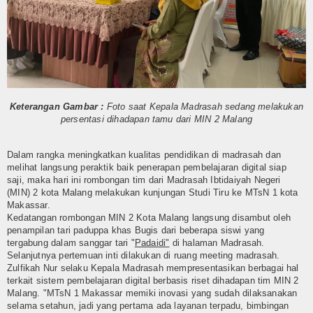
Humas
Kurikulum
OSIM
Bimbingan Konseling
Keterangan Gambar :
Foto saat Kepala Madrasah sedang melakukan
persentasi dihadapan tamu dari MIN 2 Malang
Ekstra Kurikuler
Dalam rangka meningkatkan kualitas pendidikan di madrasah dan
Multi Media
melihat langsung peraktik baik penerapan pembelajaran digital siap
saji, maka hari ini rombongan tim dari Madrasah Ibtidaiyah Negeri
(MIN) 2 kota Malang melakukan kunjungan Studi Tiru ke MTsN 1 kota
Video
Makassar.
Kedatangan rombongan MIN 2 Kota Malang langsung disambut oleh
Gallery
penampilan tari paduppa khas Bugis dari beberapa siswi yang
tergabung dalam sanggar tari "
Padaidi"
di halaman Madrasah.
Layanan
Selanjutnya pertemuan inti dilakukan di ruang meeting madrasah.
Zulfikah Nur selaku Kepala Madrasah mempresentasikan berbagai hal
terkait sistem pembelajaran digital berbasis riset dihadapan tim MIN 2
Layanan BK
Malang. "MTsN 1 Makassar memiki inovasi yang sudah dilaksanakan
selama setahun, jadi yang pertama ada layanan terpadu, bimbingan