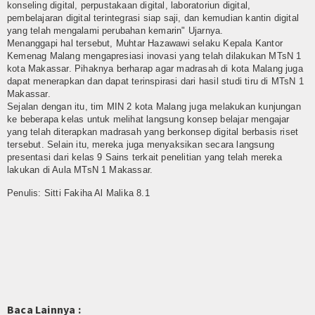
E-Jadwal
konseling digital, perpustakaan digital, laboratoriun digital,
pembelajaran digital terintegrasi siap saji, dan kemudian kantin digital
yang telah mengalami perubahan kemarin" Ujarnya.
Perpustakaan Digital
Menanggapi hal tersebut, Muhtar Hazawawi selaku Kepala Kantor
Kemenag Malang mengapresiasi inovasi yang telah dilakukan MTsN 1
Survey Kepuasan Layanan Publik
kota Makassar. Pihaknya berharap agar madrasah di kota Malang juga
dapat menerapkan dan dapat terinspirasi dari hasil studi tiru di MTsN 1
E-Komite
Makassar.
Sejalan dengan itu, tim MIN 2 kota Malang juga melakukan kunjungan
ke beberapa kelas untuk melihat langsung konsep belajar mengajar
Lab-IPA
yang telah diterapkan madrasah yang berkonsep digital berbasis riset
tersebut. Selain itu, mereka juga menyaksikan secara langsung
Perangkat PBM
presentasi dari kelas 9 Sains terkait penelitian yang telah mereka
lakukan di Aula MTsN 1 Makassar.
Setiap Mata Pelajaran
Penulis: Sitti Fakiha Al Malika 8.1
Zona Integritas(ZI)
Kampanye ZI
Adiwiyata
Tim Adiwiyata
Baca Lainnya :