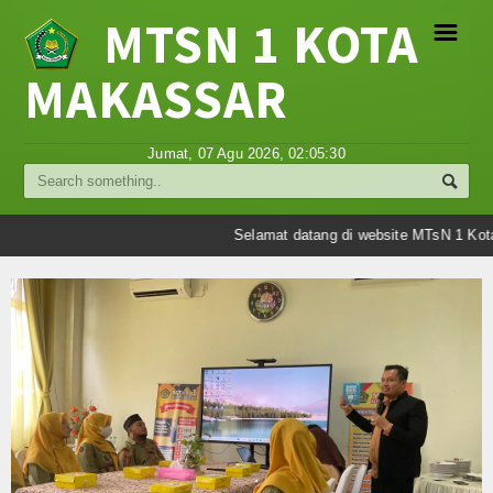
MTSN 1 KOTA
☰
MAKASSAR
Profil
Jumat, 07 Agu 2026,
02:05:30
Struktur Organisasi
Sejarah Madrasah
Selamat datang di website MTsN 1 Kota
Visi Misi Madrasah
Tujuan Madrasah
Berita
Umum
Madrasah