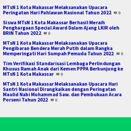
MTsN 1 Kota Makassar Melaksanakan Upacara
Gallery Adiwiyata
Peringatan Hari Pahlawan Nasional Tahun 2022
0
Login
Siswa MTsN 1 Kota Makassar Berhasil Meraih
Penghargaan Special Award Dalam Ajang LKIR oleh
BRIN Tahun 2022
0
MTsN 1 Kota Makassar Melaksanakan Upacara
Pengibaran Bendera Merah Putih dalam Rangka
Memperingati Hari Sumpah Pemuda Tahun 2022
0
Tim Verifikasi Standarisasi Lembaga Perlindungan
Khusus Ramah Anak dari Kemen PPPA Berkunjung ke
MTsN 1 Kota Makassar
0
MTsN 1 Kota Makassar Melaksanakan Upacara Hari
Santri Nasional Dirangkaikan dengan Peringatan
Maulid Nabi Muhammad Saw. dan Pembukaan Acara
Porseni Tahun 2022
0