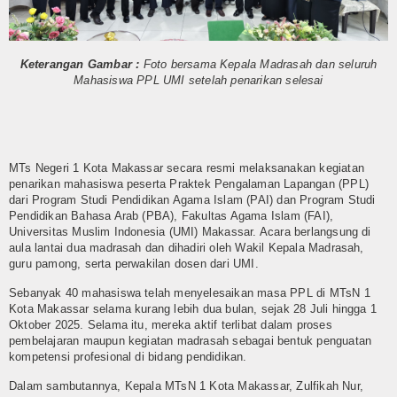
Humas
Kurikulum
Keterangan Gambar :
Foto bersama Kepala Madrasah dan seluruh
Mahasiswa PPL UMI setelah penarikan selesai
OSIM
Bimbingan Konseling
MTs Negeri 1 Kota Makassar secara resmi melaksanakan kegiatan
Ekstra Kurikuler
penarikan mahasiswa peserta Praktek Pengalaman Lapangan (PPL)
dari Program Studi Pendidikan Agama Islam (PAI) dan Program Studi
Multi Media
Pendidikan Bahasa Arab (PBA), Fakultas Agama Islam (FAI),
Universitas Muslim Indonesia (UMI) Makassar. Acara berlangsung di
Video
aula lantai dua madrasah dan dihadiri oleh Wakil Kepala Madrasah,
guru pamong, serta perwakilan dosen dari UMI.
Gallery
Sebanyak 40 mahasiswa telah menyelesaikan masa PPL di MTsN 1
Kota Makassar selama kurang lebih dua bulan, sejak 28 Juli hingga 1
Layanan
Oktober 2025. Selama itu, mereka aktif terlibat dalam proses
pembelajaran maupun kegiatan madrasah sebagai bentuk penguatan
kompetensi profesional di bidang pendidikan.
Layanan BK
Dalam sambutannya, Kepala MTsN 1 Kota Makassar, Zulfikah Nur,