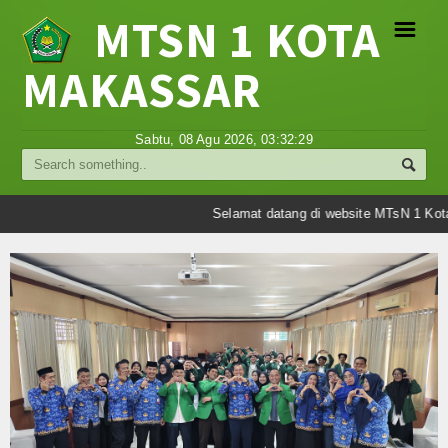
MTSN 1 KOTA
☰
MAKASSAR
Profil
Sabtu, 08 Agu 2026,
03:32:29
Struktur Organisasi
Sejarah Madrasah
Selamat datang di website MTsN 1 Kota
Visi Misi Madrasah
Tujuan Madrasah
Berita
Umum
Madrasah