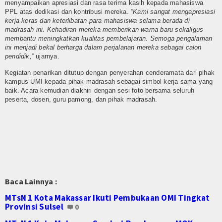
E-Jadwal
menyampaikan apresiasi dan rasa terima kasih kepada mahasiswa
PPL atas dedikasi dan kontribusi mereka.
“Kami sangat mengapresiasi
kerja keras dan keterlibatan para mahasiswa selama berada di
Perpustakaan Digital
madrasah ini. Kehadiran mereka memberikan warna baru sekaligus
membantu meningkatkan kualitas pembelajaran. Semoga pengalaman
Survey Kepuasan Layanan Publik
ini menjadi bekal berharga dalam perjalanan mereka sebagai calon
pendidik,”
ujarnya.
E-Komite
Kegiatan penarikan ditutup dengan penyerahan cenderamata dari pihak
kampus UMI kepada pihak madrasah sebagai simbol kerja sama yang
Lab-IPA
baik. Acara kemudian diakhiri dengan sesi foto bersama seluruh
peserta, dosen, guru pamong, dan pihak madrasah.
Perangkat PBM
Setiap Mata Pelajaran
Zona Integritas(ZI)
Kampanye ZI
Baca Lainnya :
Adiwiyata
MTsN 1 Kota Makassar Ikuti Pembukaan OMI Tingkat
Provinsi Sulsel
0
Tim Adiwiyata