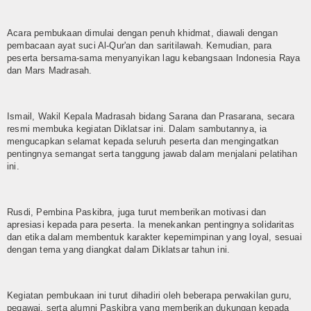
E-Jadwal
Perpustakaan Digital
Acara pembukaan dimulai dengan penuh khidmat, diawali dengan
pembacaan ayat suci Al-Qur'an dan saritilawah. Kemudian, para
peserta bersama-sama menyanyikan lagu kebangsaan Indonesia Raya
Survey Kepuasan Layanan Publik
dan Mars Madrasah.
E-Komite
Ismail, Wakil Kepala Madrasah bidang Sarana dan Prasarana, secara
Lab-IPA
resmi membuka kegiatan Diklatsar ini. Dalam sambutannya, ia
mengucapkan selamat kepada seluruh peserta dan mengingatkan
Perangkat PBM
pentingnya semangat serta tanggung jawab dalam menjalani pelatihan
ini.
Setiap Mata Pelajaran
Zona Integritas(ZI)
Rusdi, Pembina Paskibra, juga turut memberikan motivasi dan
apresiasi kepada para peserta. Ia menekankan pentingnya solidaritas
dan etika dalam membentuk karakter kepemimpinan yang loyal, sesuai
Kampanye ZI
dengan tema yang diangkat dalam Diklatsar tahun ini.
Adiwiyata
Kegiatan pembukaan ini turut dihadiri oleh beberapa perwakilan guru,
Tim Adiwiyata
pegawai, serta alumni Paskibra yang memberikan dukungan kepada