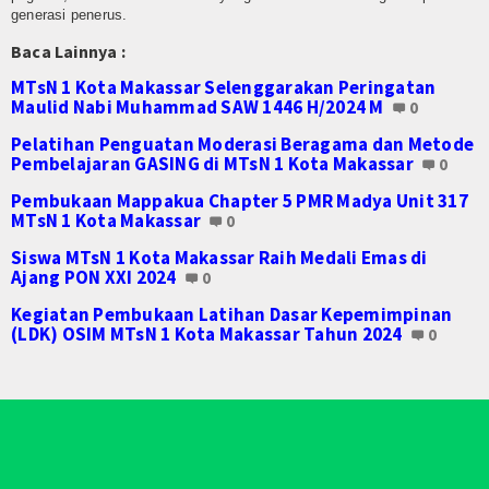
generasi penerus.
Gallery Adiwiyata
Baca Lainnya :
Login
MTsN 1 Kota Makassar Selenggarakan Peringatan
Maulid Nabi Muhammad SAW 1446 H/2024 M
0
Pelatihan Penguatan Moderasi Beragama dan Metode
Pembelajaran GASING di MTsN 1 Kota Makassar
0
Pembukaan Mappakua Chapter 5 PMR Madya Unit 317
MTsN 1 Kota Makassar
0
Siswa MTsN 1 Kota Makassar Raih Medali Emas di
Ajang PON XXI 2024
0
Kegiatan Pembukaan Latihan Dasar Kepemimpinan
(LDK) OSIM MTsN 1 Kota Makassar Tahun 2024
0
© 2026 Copyright
Web Madrasah
News. All Rights reserved.