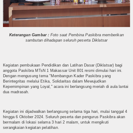
Humas
Kurikulum
OSIM
Keterangan Gambar :
Foto saat Pembina Paskibra memberikan
sambutan dihadapan seluruh peserta Diklatsar
Bimbingan Konseling
Ekstra Kurikuler
Kegiatan pembukaan Pendidikan dan Latihan Dasar (Diklatsar) bagi
Multi Media
anggota Paskibra MTsN 1 Makassar Unit 801 resmi dimulai hari ini.
Dengan mengusung tema "Membangun Kader Paskibra yang
Berintegritas melalui Etika, Solidaritas dalam Mewujudkan
Video
Kepemimpinan yang Loyal," acara ini berlangsung meriah di aula lantai
dua madrasah.
Gallery
Layanan
Kegiatan ini dijadwalkan berlangsung selama tiga hari, mulai tanggal 4
hingga 6 Oktober 2024. Seluruh peserta dan pengurus Paskibra akan
Layanan BK
bermalam di lokasi selama 3 hari 2 malam, untuk mengikuti
serangkaian kegiatan pelatihan.