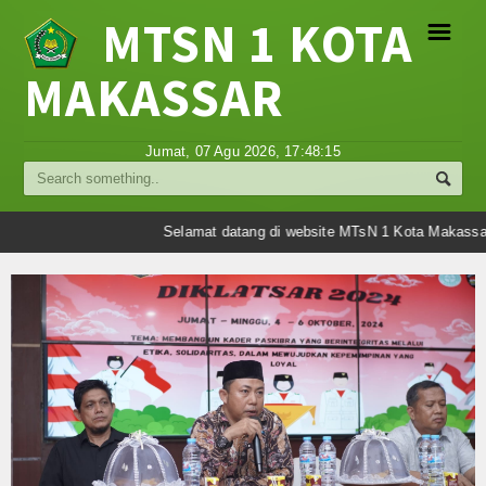
MTSN 1 KOTA
☰
MAKASSAR
Profil
Jumat, 07 Agu 2026,
17:48:16
Struktur Organisasi
Sejarah Madrasah
Selamat datang di website MTsN 1 Kota Makassar.
Visi Misi Madrasah
Tujuan Madrasah
Berita
Umum
Madrasah