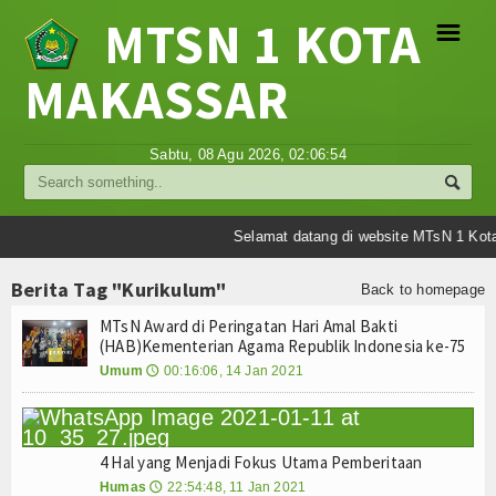
MTSN 1 KOTA
☰
MAKASSAR
Profil
Sabtu, 08 Agu 2026,
02:06:54
Struktur Organisasi
Sejarah Madrasah
Selamat datang di website MTsN 1 Kot
Visi Misi Madrasah
Berita Tag "Kurikulum"
Back to homepage
MTsN Award di Peringatan Hari Amal Bakti
Tujuan Madrasah
(HAB)Kementerian Agama Republik Indonesia ke-75
Umum
00:16:06, 14 Jan 2021
🕔
Berita
Umum
4 Hal yang Menjadi Fokus Utama Pemberitaan
Madrasah
Humas
22:54:48, 11 Jan 2021
🕔