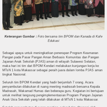
Humas
Kurikulum
OSIM
Bimbingan Konseling
Keterangan Gambar :
Foto bersama tim BPOM dan Kanada di Kafe
Edukasi
Ekstra Kurikuler
Sebagai upaya untuk meningkatkan penerapan Program Keamanan
Multi Media
Pangan pada Pasar Pangan Aman Berbasis Komunitas dan Pangan
Jajanan Anak Sekolah (PJAS) aman di wilayah Sulawesi Selatan,
maka hari ini tim dari BPOM Kendari melakukan kunjungan kerja ke
Video
MTsN 1 kota Makassar sebagai peraih juara dalam lomba PJAS aman
tingkat Nasional.
Gallery
Seluruh tim BPOM Kendari yang hadir berjumlah 7 orang. Acara
penyambutan dilakukan di ruang meeting madrasah bersama Kepala
Layanan
Madrasah, Wakamad Humas dan beberapa guru. Kegiatan ini bertujuan
untuk melihat langsung pengimplementasian Program Pangan Jajanan
Layanan BK
Anak Usia Sekolah yang telah dilakukan di MTsN 1 kota Makassar.