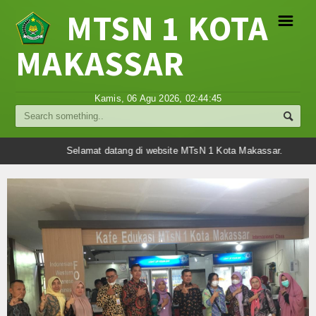
MTSN 1 KOTA
☰
MAKASSAR
Profil
Kamis, 06 Agu 2026,
02:44:46
Struktur Organisasi
Sejarah Madrasah
Selamat datang di website MTsN 1 Kota Makassar.
Visi Misi Madrasah
Tujuan Madrasah
Berita
Umum
Madrasah