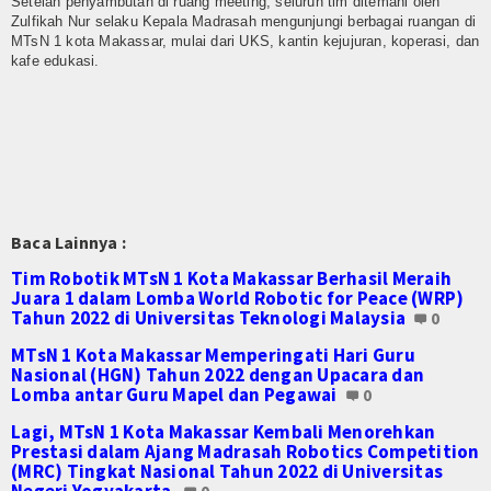
Setelah penyambutan di ruang meeting, seluruh tim ditemani oleh
E-Jadwal
Zulfikah Nur selaku Kepala Madrasah mengunjungi berbagai ruangan di
MTsN 1 kota Makassar, mulai dari UKS, kantin kejujuran, koperasi, dan
Perpustakaan Digital
kafe edukasi.
Survey Kepuasan Layanan Publik
E-Komite
Lab-IPA
Perangkat PBM
Baca Lainnya :
Tim Robotik MTsN 1 Kota Makassar Berhasil Meraih
Setiap Mata Pelajaran
Juara 1 dalam Lomba World Robotic for Peace (WRP)
Tahun 2022 di Universitas Teknologi Malaysia
0
Zona Integritas(ZI)
MTsN 1 Kota Makassar Memperingati Hari Guru
Nasional (HGN) Tahun 2022 dengan Upacara dan
Kampanye ZI
Lomba antar Guru Mapel dan Pegawai
0
Adiwiyata
Lagi, MTsN 1 Kota Makassar Kembali Menorehkan
Prestasi dalam Ajang Madrasah Robotics Competition
(MRC) Tingkat Nasional Tahun 2022 di Universitas
Tim Adiwiyata