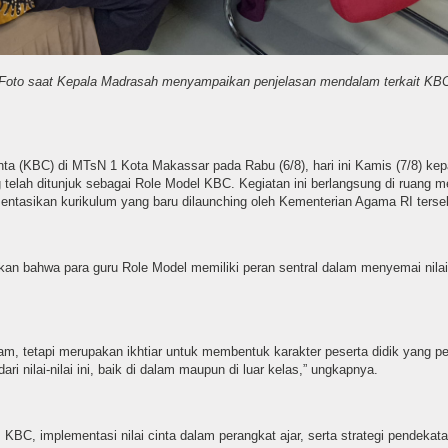
Foto saat Kepala Madrasah menyampaikan penjelasan mendalam terkait KB
ta (KBC) di MTsN 1 Kota Makassar pada Rabu (6/8), hari ini Kamis (7/8) ke
elah ditunjuk sebagai Role Model KBC. Kegiatan ini berlangsung di ruang m
ntasikan kurikulum yang baru dilaunching oleh Kementerian Agama RI terse
n bahwa para guru Role Model memiliki peran sentral dalam menyemai nilai-
am, tetapi merupakan ikhtiar untuk membentuk karakter peserta didik yang p
i nilai-nilai ini, baik di dalam maupun di luar kelas,” ungkapnya.
BC, implementasi nilai cinta dalam perangkat ajar, serta strategi pendeka