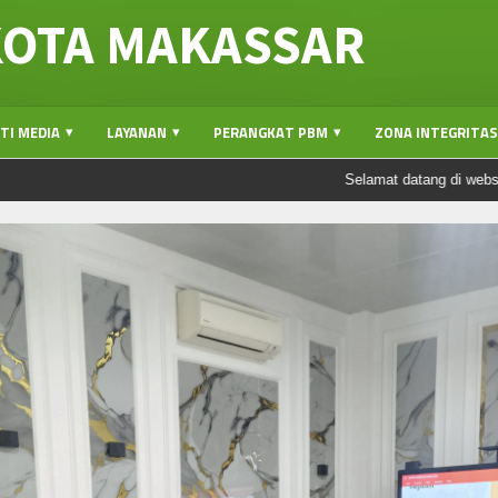
KOTA MAKASSAR
TI MEDIA
LAYANAN
PERANGKAT PBM
ZONA INTEGRITAS(
Selamat datang di website MTsN 