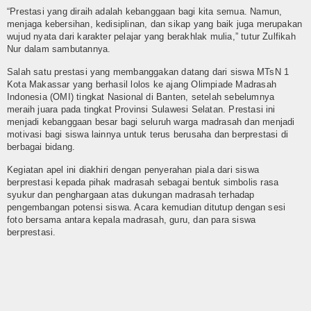
E-Jadwal
“Prestasi yang diraih adalah kebanggaan bagi kita semua. Namun,
menjaga kebersihan, kedisiplinan, dan sikap yang baik juga merupakan
Perpustakaan Digital
wujud nyata dari karakter pelajar yang berakhlak mulia,” tutur Zulfikah
Nur dalam sambutannya.
Survey Kepuasan Layanan Publik
Salah satu prestasi yang membanggakan datang dari siswa MTsN 1
Kota Makassar yang berhasil lolos ke ajang Olimpiade Madrasah
E-Komite
Indonesia (OMI) tingkat Nasional di Banten, setelah sebelumnya
meraih juara pada tingkat Provinsi Sulawesi Selatan. Prestasi ini
Lab-IPA
menjadi kebanggaan besar bagi seluruh warga madrasah dan menjadi
motivasi bagi siswa lainnya untuk terus berusaha dan berprestasi di
berbagai bidang.
Perangkat PBM
Kegiatan apel ini diakhiri dengan penyerahan piala dari siswa
Setiap Mata Pelajaran
berprestasi kepada pihak madrasah sebagai bentuk simbolis rasa
syukur dan penghargaan atas dukungan madrasah terhadap
pengembangan potensi siswa. Acara kemudian ditutup dengan sesi
Zona Integritas(ZI)
foto bersama antara kepala madrasah, guru, dan para siswa
berprestasi.
Kampanye ZI
Adiwiyata
Tim Adiwiyata