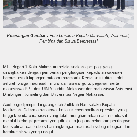
Humas
Kurikulum
OSIM
Keterangan Gambar :
Foto bersama Kepala Madrasah, Wakamad,
Pembina dan Siswa Berprestasi
Bimbingan Konseling
Ekstra Kurikuler
MTs Negeri 1 Kota Makassar melaksanakan apel pagi yang
Multi Media
dirangkaikan dengan pemberian penghargaan kepada siswa-siswi
berprestasi di lapangan outdoor madrasah. Kegiatan ini diikuti oleh
seluruh warga madrasah, mulai dari siswa, guru, pegawai, serta
Video
mahasiswa PPL dari UIN Alauddin Makassar dan mahasiswa Asistensi
Bimbingan Konseling dari Universitas Negeri Makassar.
Gallery
Apel pagi dipimpin langsung oleh Zulfikah Nur, selaku Kepala
Madrasah. Dalam amanatnya, beliau menyampaikan apresiasi yang
Layanan
tinggi kepada para siswa yang telah mengharumkan nama madrasah
melalui berbagai prestasi yang diraih. Ia juga menekankan pentingnya
Layanan BK
kedisiplinan dan kebersihan lingkungan madrasah sebagai bagian dari
karakter siswa yang unggul.