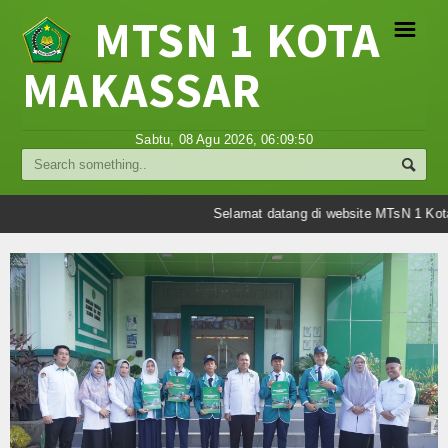
MTSN 1 KOTA
☰
MAKASSAR
Profil
Sabtu, 08 Agu 2026,
06:09:50
Struktur Organisasi
Sejarah Madrasah
Selamat datang di website MTsN 1 Kota
Visi Misi Madrasah
Tujuan Madrasah
Berita
Umum
Madrasah