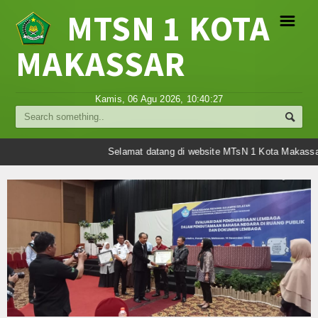
MTSN 1 KOTA
☰
MAKASSAR
Profil
Kamis, 06 Agu 2026,
10:40:27
Struktur Organisasi
Sejarah Madrasah
Selamat datang di website MTsN 1 Kota Makassar
Visi Misi Madrasah
Tujuan Madrasah
Berita
Umum
Madrasah