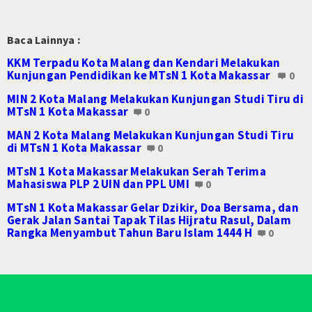
E-Jadwal
Perpustakaan Digital
Baca Lainnya :
KKM Terpadu Kota Malang dan Kendari Melakukan
Survey Kepuasan Layanan Publik
Kunjungan Pendidikan ke MTsN 1 Kota Makassar
0
E-Komite
MIN 2 Kota Malang Melakukan Kunjungan Studi Tiru di
MTsN 1 Kota Makassar
0
Lab-IPA
MAN 2 Kota Malang Melakukan Kunjungan Studi Tiru
di MTsN 1 Kota Makassar
0
Perangkat PBM
MTsN 1 Kota Makassar Melakukan Serah Terima
Setiap Mata Pelajaran
Mahasiswa PLP 2 UIN dan PPL UMI
0
MTsN 1 Kota Makassar Gelar Dzikir, Doa Bersama, dan
Zona Integritas(ZI)
Gerak Jalan Santai Tapak Tilas Hijratu Rasul, Dalam
Rangka Menyambut Tahun Baru Islam 1444 H
0
Kampanye ZI
Adiwiyata
Tim Adiwiyata