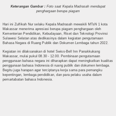
Humas
Keterangan Gambar :
Foto saat Kepala Madrasah mendapat
penghargaan berupa piagam
Kurikulum
Hari ini Zulfikah Nur selaku Kepala Madrasah mewakili MTsN 1 kota
OSIM
Makassar menerima apresiasi berupa piagam penghargaan oleh
Kementerian Pendidikan, Kebudayaan, Riset dan Teknologi Provinsi
Sulawesi Selatan atas dedikasinya dalam kegiatan pengutamaan
Bimbingan Konseling
Bahasa Negara di Ruang Publik dan Dokumen Lembaga tahun 2022.
Ekstra Kurikuler
Kegiatan ini dilaksanakan di hotel Swiss-Bell Inn Panakkukang
Makassar, mulai pukul 08.30 - 12.00. Pembinaan pengutamaan
penggunaan bahasa negara ini diharapkan dapat meningkatkan kualitas
Multi Media
penggunaan bahasa Indonesia di ruang publik dan dokumen lembaga.
Begitu juga harapan agar terciptanya kerja sama para pemangku
Video
kepentingan, lembaga pendidikan, dan para pelaku usaha dalam
pemartabatan bahasa Indonesia.
Gallery
Layanan
Layanan BK