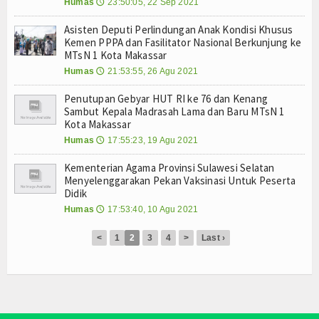
E-Jadwal
Humas
23:50:05, 22 Sep 2021
🕔
Asisten Deputi Perlindungan Anak Kondisi Khusus
Perpustakaan Digital
Kemen PPPA dan Fasilitator Nasional Berkunjung ke
MTsN 1 Kota Makassar
Survey Kepuasan Layanan Publik
Humas
21:53:55, 26 Agu 2021
🕔
E-Komite
Penutupan Gebyar HUT RI ke 76 dan Kenang
Sambut Kepala Madrasah Lama dan Baru MTsN 1
Kota Makassar
Lab-IPA
Humas
17:55:23, 19 Agu 2021
🕔
Perangkat PBM
Kementerian Agama Provinsi Sulawesi Selatan
Menyelenggarakan Pekan Vaksinasi Untuk Peserta
Setiap Mata Pelajaran
Didik
Humas
17:53:40, 10 Agu 2021
🕔
Zona Integritas(ZI)
<
1
2
3
4
>
Last ›
Kampanye ZI
Adiwiyata
Tim Adiwiyata