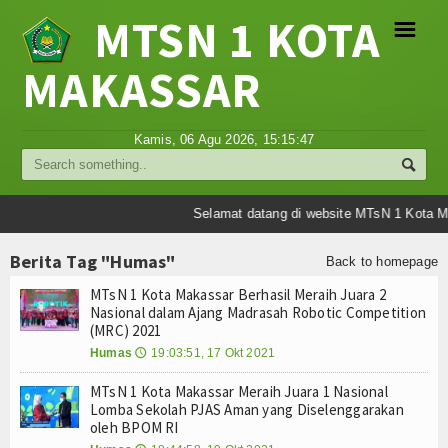
MTSN 1 KOTA
☰
MAKASSAR
Profil
Kamis, 06 Agu 2026,
15:15:47
Struktur Organisasi
Sejarah Madrasah
Selamat datang di website MTsN 1 Kota Ma
Visi Misi Madrasah
Berita Tag "Humas"
Back to homepage
MTsN 1 Kota Makassar Berhasil Meraih Juara 2
Tujuan Madrasah
Nasional dalam Ajang Madrasah Robotic Competition
(MRC) 2021
Berita
Humas
19:03:51, 17 Okt 2021
🕔
Umum
MTsN 1 Kota Makassar Meraih Juara 1 Nasional
Lomba Sekolah PJAS Aman yang Diselenggarakan
Madrasah
oleh BPOM RI