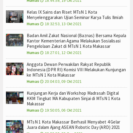
Humas
18:44:58, 19 Okt 2021
🕔
Humas
Kelas IX Sains dan Riset MTsN 1 Kota
Menyelenggarakan Ujian Seminar Karya Tulis Ilmiah
Kurikulum
Humas
18:32:53, 13 Okt 2021
🕔
OSIM
Badan Amil Zakat Nasional (Baznas) Bersama Kepala
Kantor Kementerian Agama Melakukan Sosialisasi
Bimbingan Konseling
Pengelolaan Zakat di MTsN 1 Kota Makassar
Humas
18:27:01, 12 Okt 2021
🕔
Ekstra Kurikuler
Anggota Dewan Perwakilan Rakyat Republik
Indonesia (DPR RI) Komisi VIII Melakukan Kunjungan
Multi Media
ke MTsN 1 Kota Makassar
Humas
20:04:03, 09 Okt 2021
🕔
Video
Kunjungan Kerja dan Workshop Madrasah Digital
Gallery
KKM Tingkat MA Kabupaten Sinjai di MTsN 1 Kota
Makassar
Layanan
Humas
19:50:05, 06 Okt 2021
🕔
Layanan BK
MTsN 1 Kota Makassar Berhasil Menyabet 4 Gelar
Juara dalam Ajang ASEAN Robotic Day (ARD) 2021